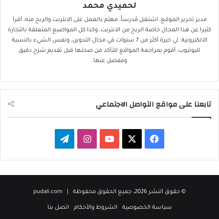
لحميدي محمد
مدير تحرير الموقع، اشتغل مُدرساً، مهتم بالعمل على الانترنت والربح منه، أقرأ
كثيرا عن هذا المجال خاصة الربح من الانترنت، وكذا كل المواضيع المتعلقة بالتجارة
الالكترونية. لي خبرة أكثر من 7 سنوات في مجال التدوين، ونفس الشيء بالنسبة
لليوتيوب. أقوم بمراجعة المواقع للتأكد من صحتها قبل تقديم شرح دقيق
ومفصل عنها.
تابعنا على مواقع التواصل الاجتماعي
‫X
فيسبوك
‫YouTube
انستقرام
تيلقرام
© حقوق النشر 2026، جميع الحقوق محفوظة |
pudali.com
سياسة الخصوصية
الشروط والأحكام
اتصل بنا