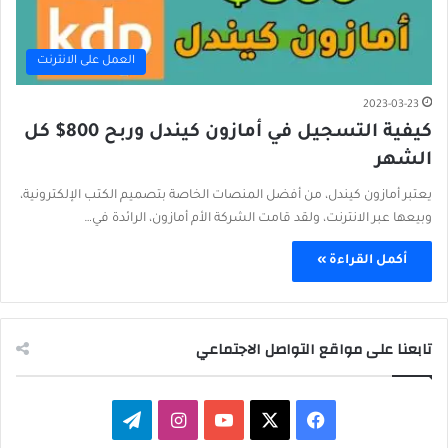
العمل على الانترنت
2023-03-23
كيفية التسجيل في أمازون كيندل وربح 800$ كل
الشهر
يعتبر أمازون كيندل، من أفضل المنصات الخاصة بتصميم الكتب الإلكترونية،
وبيعها عبر الانترنت، ولقد قامت الشركة الأم أمازون، الرائدة في…
أكمل القراءة »
تابعنا على مواقع التواصل الاجتماعي
‫X
فيسبوك
‫YouTube
انستقرام
تيلقرام