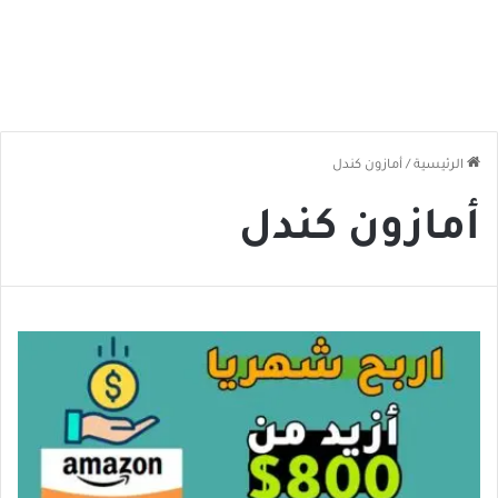
الرئيسية
/
أمازون كندل
أمازون كندل