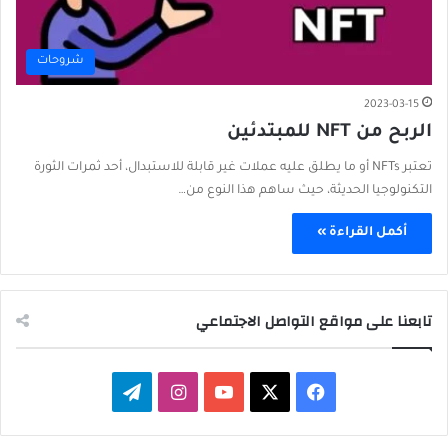
شروحات
2023-03-15
الربح من NFT للمبتدئين
تعتبر NFTs أو ما يطلق عليه عملات غير قابلة للاستبدال، أحد ثمرات الثورة
التكنولوجيا الحديثة، حيث ساهم هذا النوع من…
أكمل القراءة »
تابعنا على مواقع التواصل الاجتماعي
‫X
فيسبوك
‫YouTube
انستقرام
تيلقرام