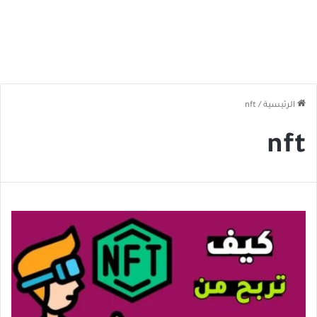
الرئيسية
/
nft
nft