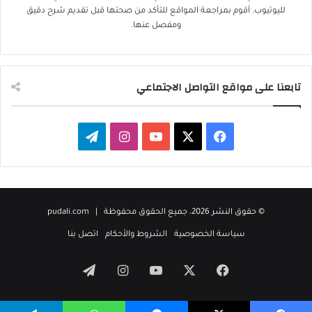
لليوتيوب. أقوم بمراجعة المواقع للتأكد من صحتها قبل تقديم شرح دقيق
ومفصل عنها.
تابعنا على مواقع التواصل الاجتماعي
‫X
فيسبوك
‫YouTube
انستقرام
تيلقرام
© حقوق النشر 2026، جميع الحقوق محفوظة |
pudali.com
سياسة الخصوصية
الشروط والأحكام
اتصل بنا
‫X
فيسبوك
‫YouTube
انستقرام
تيلقرام