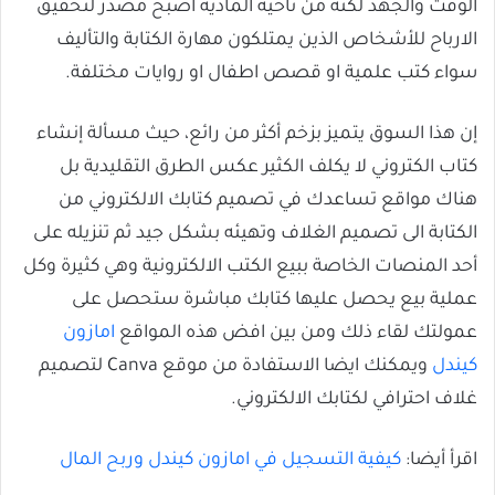
الوقت والجهد لكنه من ناحية المادية اصبح مصدر لتحقيق
الارباح للأشخاص الذين يمتلكون مهارة الكتابة والتأليف
سواء كتب علمية او قصص اطفال او روايات مختلفة.
إن هذا السوق يتميز بزخم أكثر من رائع، حيث مسألة إنشاء
كتاب الكتروني لا يكلف الكثير عكس الطرق التقليدية بل
هناك مواقع تساعدك في تصميم كتابك الالكتروني من
الكتابة الى تصميم الغلاف وتهيئه بشكل جيد ثم تنزيله على
أحد المنصات الخاصة ببيع الكتب الالكترونية وهي كثيرة وكل
عملية بيع يحصل عليها كتابك مباشرة ستحصل على
عمولتك لقاء ذلك ومن بين افض هذه المواقع
امازون
كيندل
ويمكنك ايضا الاستفادة من موقع Canva لتصميم
غلاف احترافي لكتابك الالكتروني.
اقرأ أيضا:
كيفية التسجيل في امازون كيندل وربح المال