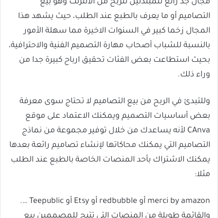
مجال جد رائع للمبتدئين للربح من الانترنت وهو بيع
التصاميم أو ما يعرف بالطبع عند الطلب، حيث يشهد هذا
المجال زخما كبير في السنوات الاخيرة مما سهلة الأمور
بالنسبة للشباب أصحاب مهارة التصميم الفنية والاحترافية،
بحيث استطاعت بعض الفئات تحقيق ارباح كبيرة جدا من
وراء ذلك.
وللتبدئ في الربح من بيع التصاميم لا تحتاج سوى معرفة
بعض أساسيات التصميم ويمكنك الاعتماد على موقع
CAnva لأنه يساعدك من خلال توفير مجموعة من نماذج
التصاميم التي يمكنك محاكاتها لإنشاء تصاميم رائعة بعدها
يمكنك الاشتراك بأحد المنصات الخاصة بالطبع عند الطلب
مثلا:
merci by amazon أو redbubble أو Etsy أو Teepublic ….
والقائمة طويلة من المنصات التي تتيح للمصممين بيع