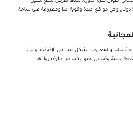
جاني، طوال فترة الدورة، لكنها تفرض مبلغ معين
لتسلم الشهادة، والتي تكون أحيانا بين 20 إلى 50 دولار، وهي مواقع جيدة وقوية جدا ومعروفة على ساحة
مجانية
ة حاليا، والمعروف بشكل كبير على الإنترنت، والتي
، والاجنبية وتحظى بقبول كبير من طرف روادها،